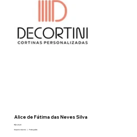
Alice de Fátima das Neves Silva
Preço
R$ 620,00
Imposto não incl.
|
Frete grátis