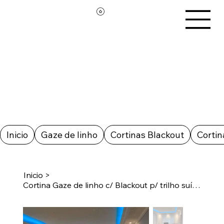
Inicio
Gaze de linho
Cortinas Blackout
Cortin
Inicio
>
Cortina Gaze de linho c/ Blackout p/ trilho suíço de 5,00 m (12,5m teci