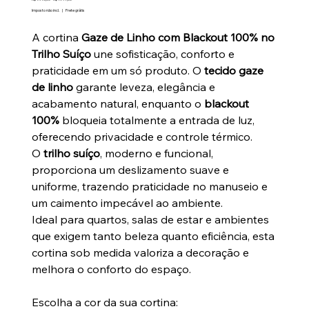
original
promocional
Imposto não incl.
|
Frete grátis
A cortina
Gaze de Linho com Blackout 100% no
Trilho Suíço
une sofisticação, conforto e
praticidade em um só produto. O
tecido gaze
de linho
garante leveza, elegância e
acabamento natural, enquanto o
blackout
100%
bloqueia totalmente a entrada de luz,
oferecendo privacidade e controle térmico.
O
trilho suíço
, moderno e funcional,
proporciona um deslizamento suave e
uniforme, trazendo praticidade no manuseio e
um caimento impecável ao ambiente.
Ideal para quartos, salas de estar e ambientes
que exigem tanto beleza quanto eficiência, esta
cortina sob medida valoriza a decoração e
melhora o conforto do espaço.
Escolha a cor da sua cortina: