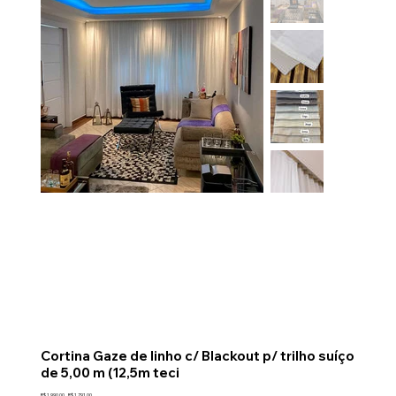
Cortina Gaze de linho c/ Blackout p/ trilho suíço
de 5,00 m (12,5m teci
Preço
Preço
R$ 1.990,00
R$ 1.791,00