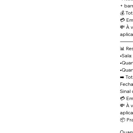
+ bar
💰 Tot
💳 Em
💸 À v
aplic
📊 Re
•Sala
•Quar
•Quar
➡️ To
Fecha
Sinal
💳 Em
💸 À 
aplic
📦 Pr
Quan