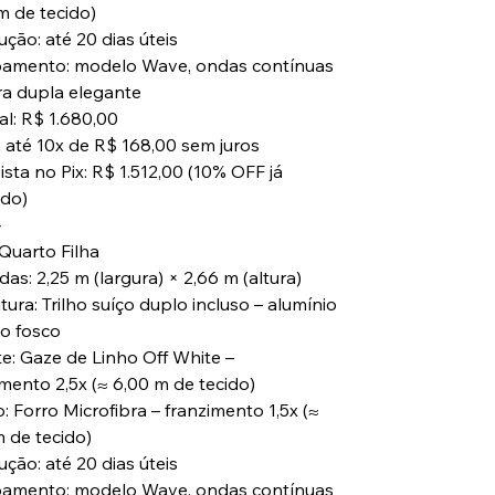
m de tecido)
ção: até 20 dias úteis
amento: modelo Wave, ondas contínuas
ra dupla elegante
al: R$ 1.680,00
 até 10x de R$ 168,00 sem juros
ista no Pix: R$ 1.512,00 (10% OFF já
ado)
⸻
 Quarto Filha
as: 2,25 m (largura) × 2,66 m (altura)
tura: Trilho suíço duplo incluso – alumínio
o fosco
te: Gaze de Linho Off White –
imento 2,5x (≈ 6,00 m de tecido)
: Forro Microfibra – franzimento 1,5x (≈
m de tecido)
ção: até 20 dias úteis
amento: modelo Wave, ondas contínuas