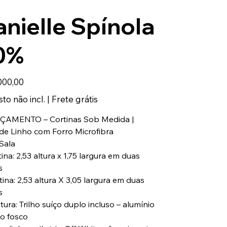
nielle Spínola
0%
000,00
to não incl.
|
Frete grátis
ÇAMENTO – Cortinas Sob Medida |
de Linho com Forro Microfibra
 Sala
tina: 2,53 altura x 1,75 largura em duas
s
rtina: 2,53 altura X 3,05 largura em duas
s
tura: Trilho suíço duplo incluso – alumínio
o fosco