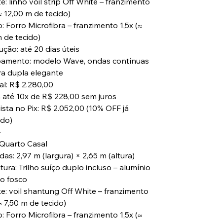
e: linho voil strip Off White – franzimento
≈ 12,00 m de tecido)
: Forro Microfibra – franzimento 1,5x (≈
m de tecido)
ção: até 20 dias úteis
amento: modelo Wave, ondas contínuas
ra dupla elegante
al: R$ 2.280,00
 até 10x de R$ 228,00 sem juros
ista no Pix: R$ 2.052,00 (10% OFF já
ado)
⸻
⃣ Quarto Casal
as: 2,97 m (largura) × 2,65 m (altura)
tura: Trilho suíço duplo incluso – alumínio
o fosco
te: voil shantung Off White – franzimento
≈ 7,50 m de tecido)
: Forro Microfibra – franzimento 1,5x (≈