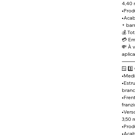
4,40 
•Produ
•Acab
+ bar
💰 Tot
💳 Em
💸 À v
aplic
🪟 3️⃣
•Medid
•Estru
branc
•Fren
franz
•Verso
3,50 
•Produ
•Acab