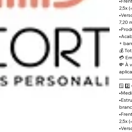
•Frent
2,5x (
•Verso
7,20 
•Produ
•Acab
+ bar
💰 Tot
💳 Em
💸 À v
aplic
🪟 2️
•Medid
•Estru
branc
•Fren
2,5x (
•Verso