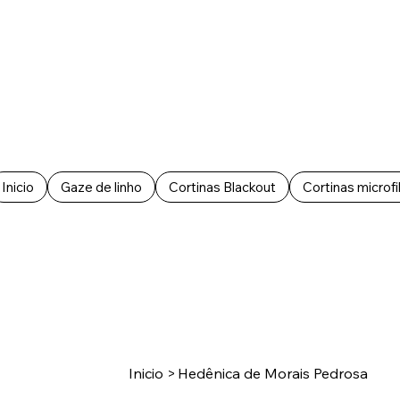
Inicio
Gaze de linho
Cortinas Blackout
Cortinas microfi
Inicio
>
Hedênica de Morais Pedrosa