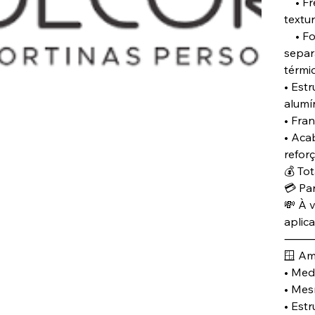
• Fre
textu
• For
separ
térmi
• Estr
alumí
• Fra
• Aca
refor
💰 Tot
💳 Pa
💸 À v
aplic
🪟 Am
• Medi
• Mes
• Estr