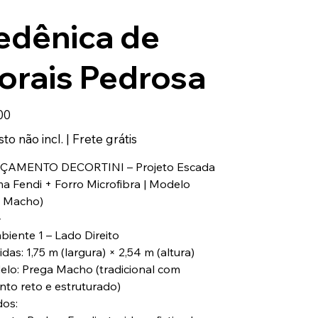
edênica de
orais Pedrosa
00
to não incl.
|
Frete grátis
RÇAMENTO DECORTINI – Projeto Escada
a Fendi + Forro Microfibra | Modelo
 Macho)
⸻
biente 1 – Lado Direito
das: 1,75 m (largura) × 2,54 m (altura)
elo: Prega Macho (tradicional com
nto reto e estruturado)
dos: