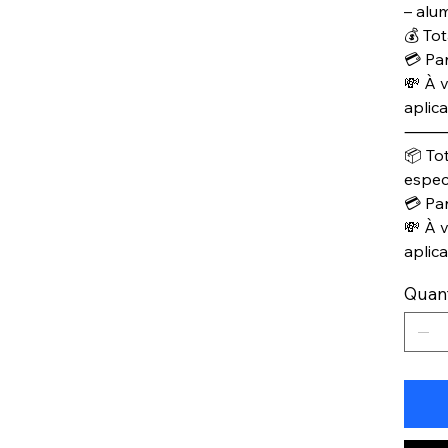
– alu
💰 Tot
💳 Pa
💸 À v
aplic
📦 To
espec
💳 Pa
💸 À v
aplic
Quan