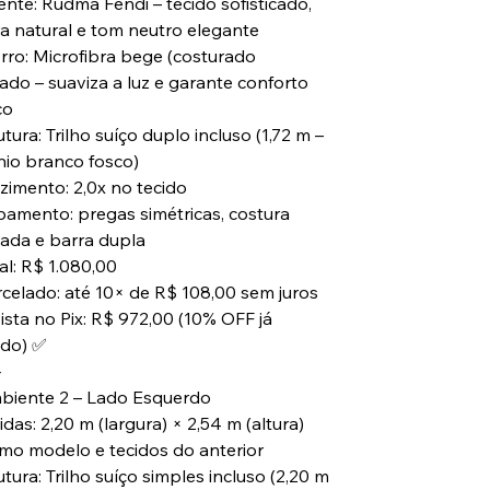
nte: Rudma Fendi – tecido sofisticado,
ra natural e tom neutro elegante
ro: Microfibra bege (costurado
ado – suaviza a luz e garante conforto
co
utura: Trilho suíço duplo incluso (1,72 m –
nio branco fosco)
nzimento: 2,0x no tecido
bamento: pregas simétricas, costura
çada e barra dupla
al: R$ 1.080,00
rcelado: até 10× de R$ 108,00 sem juros
ista no Pix: R$ 972,00 (10% OFF já
ado) ✅
⸻
biente 2 – Lado Esquerdo
das: 2,20 m (largura) × 2,54 m (altura)
mo modelo e tecidos do anterior
utura: Trilho suíço simples incluso (2,20 m