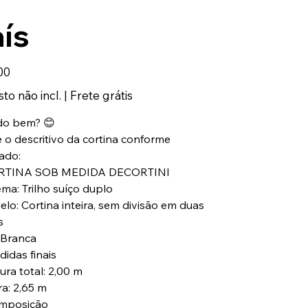
ís
00
to não incl.
|
Frete grátis
udo bem? 😊
 o descritivo da cortina conforme
tado:
RTINA SOB MEDIDA DECORTINI
ema: Trilho suíço duplo
elo: Cortina inteira, sem divisão em duas
s
: Branca
didas finais
ura total: 2,00 m
ra: 2,65 m
mposição