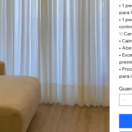
• 1 p
para 
• 1 pe
contro
✨ Car
• Cai
• Aber
• Exc
prem
• Pro
para 
Quan