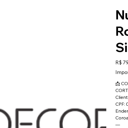
N
R
Si
Preço
R$ 79
Impos
📩 C
CORT
Clien
CPF: 
Ender
Coroa
—