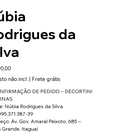
úbia
odrigues da
lva
0,00
to não incl.
|
Frete grátis
ONFIRMAÇÃO DE PEDIDO – DECORTINI
INAS
te: Núbia Rodrigues da Silva
095.371.387-39
eço: Av. Gov. Amaral Peixoto, 685 –
 Grande, Itaguaí