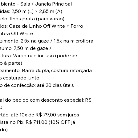
biente – Sala / Janela Principal
das: 2,50 m (L) × 2,85 m (A)
elo: Ilhós prata (para varão)
idos: Gaze de Linho Off White + Forro
fibra Off White
zimento: 2,5x na gaze / 1,5x na microfibra
sumo: 7,50 m de gaze /
rutura: Varão não incluso (pode ser
o à parte)
bamento: Barra dupla, costura reforçada
ro costurado junto
o de confecção: até 20 dias úteis
tal do pedido com desconto especial: R$
0
rtão: até 10x de R$ 79,00 sem juros
ista no Pix: R$ 711,00 (10% OFF já
ado)