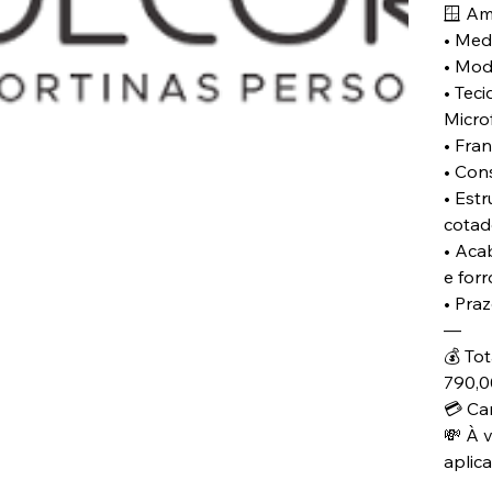
🪟 Am
• Medi
• Mod
• Tec
Micro
• Fran
• Con
• Est
cotad
• Aca
e for
• Praz
—
💰 To
790,0
💳 Ca
💸 À v
aplic