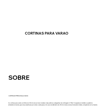
CORTINAS PARA VARAO
SOBRE
CORTINAS PERSONALIZADAS
As cortinas para varão com ilhós de 28mm são um dos modelos mais práticos e elegantes de cortinagem. O “ilhós” é aquele aro metálico ou plástico
embutido no tecido, que cria as aberturas por onde o varão passa. No caso do diâmetro de 28mm, trata-se de um tamanho médio, compatível com a maioria