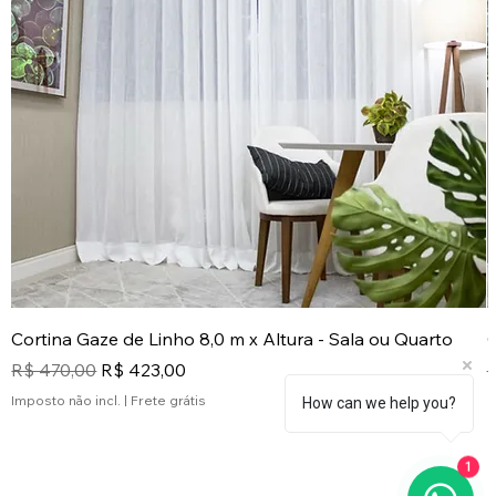
Cortina Gaze de Linho 8,0 m x Altura - Sala ou Quarto
C
Preço normal
Preço promocional
P
R$ 470,00
R$ 423,00
Imposto não incl.
|
Frete grátis
I
How can we help you?
1