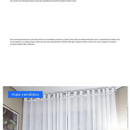
dos varões de cortina disponíveis no mercado, garantindo encaixe firme e deslizamento suave.
Esse sistema permite que a cortina abra e feche com facilidade, sem esforço, já que os ilhós deslizam diretamente pelo varão. O acabamento é moderno e dá
um visual limpo, com pregas largas e uniformes que caem naturalmente no tecido. Além disso, dispensa trilhos e acessórios mais complexos, tornando a
instalação rápida e descomplicada.
mais vendidos