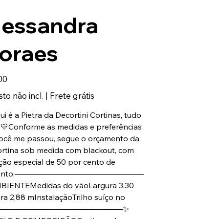
lessandra
oraes
00
to não incl.
|
Frete grátis
ui é a Pietra da Decortini Cortinas, tudo
💛Conforme as medidas e preferências
ocê me passou, segue o orçamento da
ortina sob medida com blackout, com
ção especial de 50 por cento de
onto:────────────────────────
BIENTEMedidas do vãoLargura 3,30
ra 2,88 mInstalaçãoTrilho suíço no
────────────────────────✨