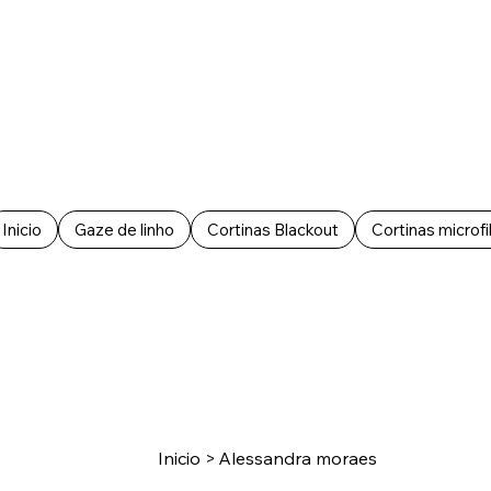
Inicio
Gaze de linho
Cortinas Blackout
Cortinas microfi
Inicio
>
Alessandra moraes