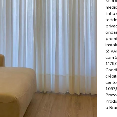
MODE
medid
linho
tecid
priva
onda
premi
inst
💰 VA
com 5
1.17
Condi
crédi
cento
1.05
Prazo
Produ
o Bras