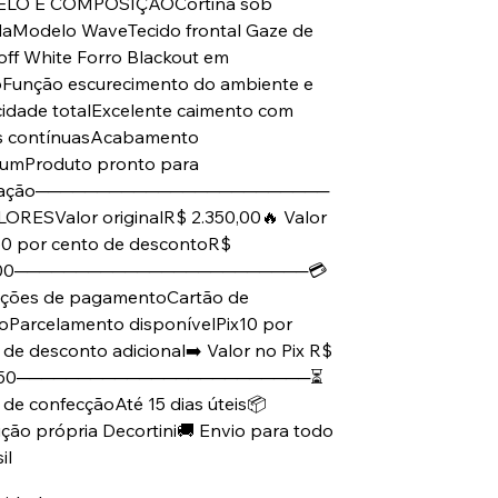
LO E COMPOSIÇÃOCortina sob
aModelo WaveTecido frontal Gaze de
 off White Forro Blackout em
oFunção escurecimento do ambiente e
cidade totalExcelente caimento com
s contínuasAcabamento
umProduto pronto para
alação────────────────────────
LORESValor originalR$ 2.350,00🔥 Valor
0 por cento de descontoR$
5,00────────────────────────💳
ções de pagamentoCartão de
toParcelamento disponívelPix10 por
 de desconto adicional➡️ Valor no Pix R$
7,50────────────────────────⏳
 de confecçãoAté 15 dias úteis📦
ção própria Decortini🚚 Envio para todo
il