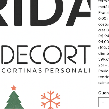
térmic
metál
Franz
6,00 
costu
dias ú
R$ 94
94,00
(10%
clien
399.6
251 –
Paulo
tecid
caime
Quan