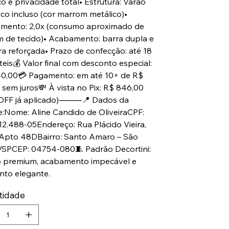
o e privacidade total• Estrutura: Varão
ico incluso (cor marrom metálico)•
imento: 2,0x (consumo aproximado de
m de tecido)• Acabamento: barra dupla e
ra reforçada• Prazo de confecção: até 18
teis💰 Valor final com desconto especial:
0,00💳 Pagamento: em até 10× de R$
 sem juros💸 À vista no Pix: R$ 846,00
 OFF já aplicado)⸻📍 Dados da
te:Nome: Aline Candido de OliveiraCPF:
12.488-05Endereço: Rua Plácido Vieira,
 Apto 48DBairro: Santo Amaro – São
/SPCEP: 04754-080🧵 Padrão Decortini:
o premium, acabamento impecável e
nto elegante.
tidade