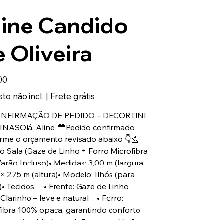
line Candido
 Oliveira
00
to não incl.
|
Frete grátis
ONFIRMAÇÃO DE PEDIDO – DECORTINI
NASOlá, Aline! 💛Pedido confirmado
rme o orçamento revisado abaixo 👇📩
to Sala (Gaze de Linho + Forro Microfibra
arão Incluso)• Medidas: 3,00 m (largura
 × 2,75 m (altura)• Modelo: Ilhós (para
)• Tecidos: • Frente: Gaze de Linho
 Clarinho – leve e natural • Forro:
fibra 100% opaca, garantindo conforto