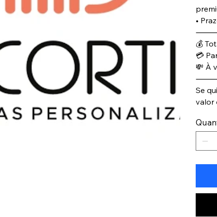
premi
• Praz
💰 Tot
💳 Pa
💸 À 
Se qu
valor
Quan