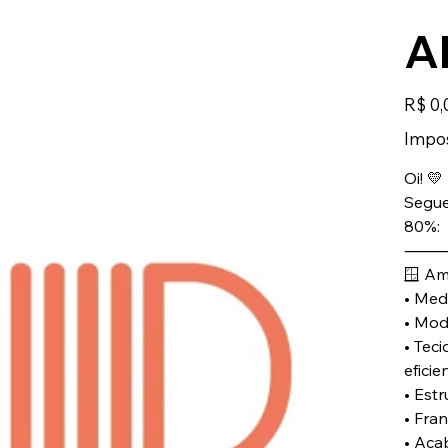
Al
Preço
R$ 0,
Impos
Oi! 💛
Segue
80%:
🪟 Am
• Medi
• Mod
• Tec
efici
• Estr
• Fran
• Aca