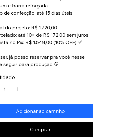
um e barra reforçada
o de confecção: até 15 dias úteis
⸻
al do projeto: R$ 1.720,00
rcelado: até 10× de R$ 172,00 sem juros
vista no Pix: R$ 1.548,00 (10% OFF) ✅
⸻
iser, já posso reservar pra você nesse
 e seguir para produção 💛
tidade
Adicionar ao carrinho
Comprar