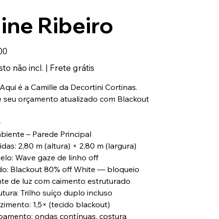
ine Ribeiro
00
to não incl.
|
Frete grátis
 Aqui é a Camille da Decortini Cortinas.
 seu orçamento atualizado com Blackout
⸻
biente – Parede Principal
das: 2,80 m (altura) × 2,80 m (largura)
elo: Wave gaze de linho off
ido: Blackout 80% off White — bloqueio
ente de luz com caimento estruturado
utura: Trilho suíço duplo incluso
zimento: 1,5× (tecido blackout)
bamento: ondas contínuas, costura