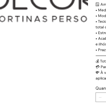
🪟 Am
• Medi
• Mod
• Tec
total
• Estr
• Aca
e ilh
• Praz
💰 To
💳 Pa
💸 À 
aplic
Quan