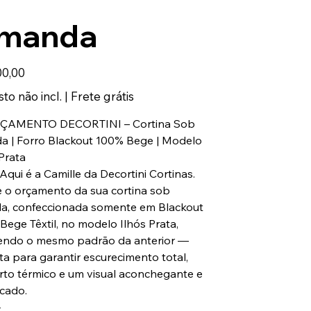
manda
00,00
to não incl.
|
Frete grátis
RÇAMENTO DECORTINI – Cortina Sob
a | Forro Blackout 100% Bege | Modelo
 Prata
 Aqui é a Camille da Decortini Cortinas.
 o orçamento da sua cortina sob
a, confeccionada somente em Blackout
Bege Têxtil, no modelo Ilhós Prata,
ndo o mesmo padrão da anterior —
ta para garantir escurecimento total,
rto térmico e um visual aconchegante e
icado.
⸻