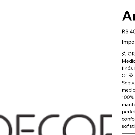
A
Preço
R$ 4
Impos
📩 O
Medid
Ilhós
Oi! 💛
Segue
medid
100% 
mante
perfei
confo
sofist