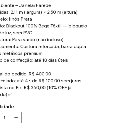
biente – Janela/Parede
das: 2,11 m (largura) × 2,50 m (altura)
elo: Ilhós Prata
ido: Blackout 100% Bege Têxtil — bloqueio
 de luz, sem PVC
utura: Para varão (não incluso)
bamento: Costura reforçada, barra dupla
ós metálicos premium
o de confecção: até 18 dias úteis
⸻
tal do pedido: R$ 400,00
rcelado: até 4× de R$ 100,00 sem juros
vista no Pix: R$ 360,00 (10% OFF já
ado) ✅
tidade