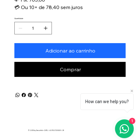
💳 Ou 10× de 78,40 sem juros
Quantidade
Adicionar ao carrinho
Comprar
How can we help you?
1
© 2035 by Decortini – CNPJ: 63.115.373/0001-28