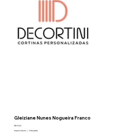
Gleiziane Nunes Nogueira Franco
Preço
R$ 910,00
Imposto não incl.
|
Frete grátis