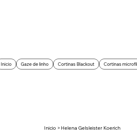
Inicio
Gaze de linho
Cortinas Blackout
Cortinas microfi
Inicio
>
Helena Gelsleister Koerich