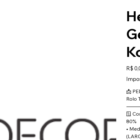
H
Ge
K
Preço
R$ 0,
Impos
📩 PE
Rolo 
🪟 Co
80%
• Med
(LAR