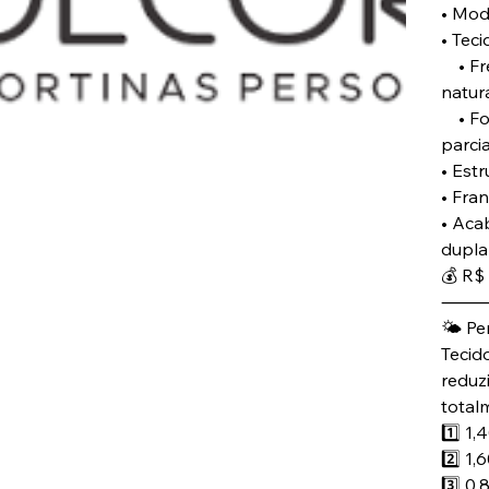
• Mod
• Teci
• Fre
natura
• For
parcia
• Estr
• Fra
• Aca
dupla
💰 R$
🌤️ Pe
Tecido
reduzi
total
1️⃣ 1,
2️⃣ 1,
3️⃣ 0,