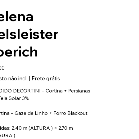
elena
lsleister
oerich
00
to não incl.
|
Frete grátis
DIDO DECORTINI – Cortina + Persianas
Tela Solar 3%
⸻
rtina – Gaze de Linho + Forro Blackout
idas: 2,40 m (ALTURA ) × 2,70 m
GURA )