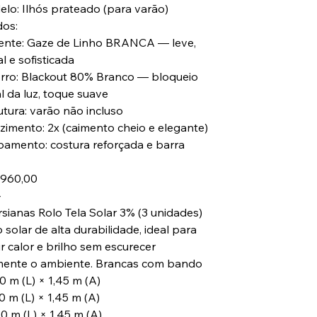
elo: Ilhós prateado (para varão)
dos:
nte: Gaze de Linho BRANCA — leve,
l e sofisticada
ro: Blackout 80% Branco — bloqueio
l da luz, toque suave
utura: varão não incluso
nzimento: 2x (caimento cheio e elegante)
bamento: costura reforçada e barra
 960,00
⸻
rsianas Rolo Tela Solar 3% (3 unidades)
 solar de alta durabilidade, ideal para
r calor e brilho sem escurecer
mente o ambiente. Brancas com bando
40 m (L) × 1,45 m (A)
60 m (L) × 1,45 m (A)
80 m (L) × 1,45 m (A)