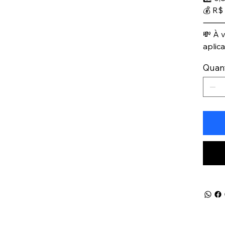
💰 R$ 
💸 À v
aplic
Quan