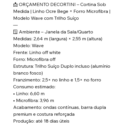
📩 ORÇAMENTO DECORTINI – Cortina Sob
Medida | Linho Ocre Bege + Forro Microfibra |
Modelo Wave com Trilho Suíço
—
🪟 Ambiente – Janela da Sala/Quarto
Medidas: 2,64 m (largura) × 2,55 m (altura)
Modelo: Wave
Frente: Linho off white
Forro: Microfibra off
Estrutura: Trilho Suíço Duplo incluso (alumínio
branco fosco)
Franzimento: 2,5× no linho e 1,5× no forro
Consumo estimado:
• Linho: 6,60 m
• Microfibra: 3,96 m
Acabamento: ondas contínuas, barra dupla
premium e costura reforçada
Produção: até 18 dias úteis
—