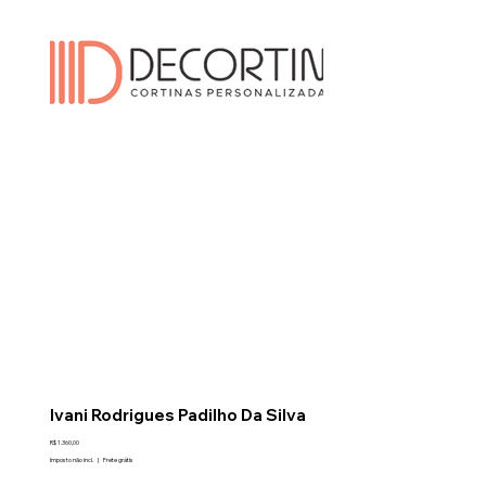
Ivani Rodrigues Padilho Da Silva
Preço
R$ 1.360,00
Imposto não incl.
|
Frete grátis