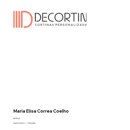
Maria Elisa Correa Coelho
Preço
R$ 740,00
Imposto não incl.
|
Frete grátis