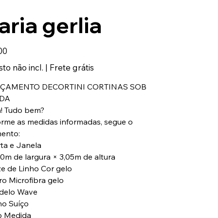
ria gerlia
00
to não incl.
|
Frete grátis
RÇAMENTO DECORTINI CORTINAS SOB
DA
á! Tudo bem?
rme as medidas informadas, segue o
ento:
rta e Janela
00m de largura × 3,05m de altura
e de Linho Cor gelo
ro Microfibra gelo
delo Wave
lho Suíço
b Medida