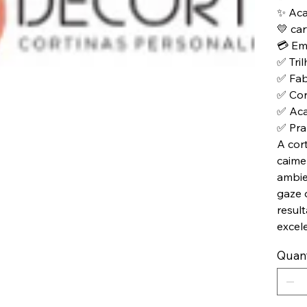
✨ Ac
💛 car
💳 Em
✅ Tril
✅ Fab
✅ Cor
✅ Ac
✅ Pra
A cor
caime
ambie
gaze d
resul
excel
Quan