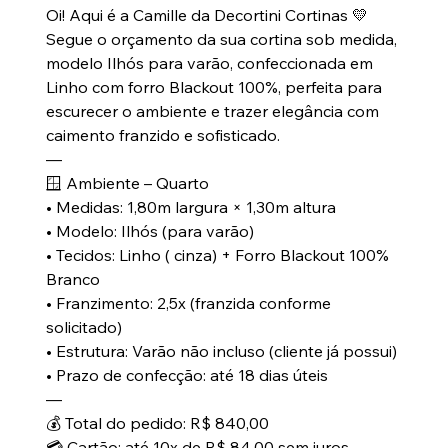
Oi! Aqui é a Camille da Decortini Cortinas 💛
Segue o orçamento da sua cortina sob medida,
modelo Ilhós para varão, confeccionada em
Linho com forro Blackout 100%, perfeita para
escurecer o ambiente e trazer elegância com
caimento franzido e sofisticado.
—
🪟 Ambiente – Quarto
• Medidas: 1,80m largura × 1,30m altura
• Modelo: Ilhós (para varão)
• Tecidos: Linho ( cinza) + Forro Blackout 100%
Branco
• Franzimento: 2,5x (franzida conforme
solicitado)
• Estrutura: Varão não incluso (cliente já possui)
• Prazo de confecção: até 18 dias úteis
—
💰 Total do pedido: R$ 840,00
💳 Cartão: até 10x de R$ 84,00 sem juros