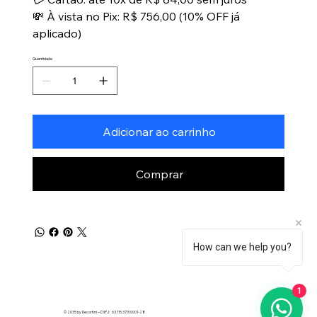
💸 À vista no Pix: R$ 756,00 (10% OFF já
aplicado)
Quantidade
Adicionar ao carrinho
Comprar
How can we help you?
1
© 2035 by Decortini – CNPJ: 63.115.373/0001-28