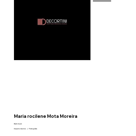
Maria rocilene Mota Moreira
Preço
R$ 840,00
Imposto não incl.
|
Frete grátis