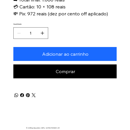
💳 Cartão: 10 × 108 reais
💸 Pix: 972 reais (dez por cento off aplicado)
Quantidade
Adicionar ao carrinho
Comprar
© 2035 by Decortini – CNPJ: 63.115.373/0001-28