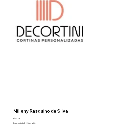
Milleny Rasquino da Silva
Preço
R$ 972,00
Imposto não incl.
|
Frete grátis