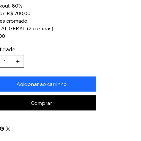
ckout: 80%
lor: R$ 700,00
es cromado
TAL GERAL (2 cortinas):
00
tidade
Adicionar ao carrinho
Comprar