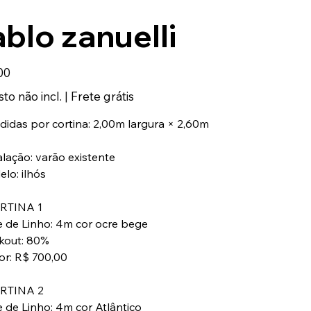
blo zanuelli
00
to não incl.
|
Frete grátis
didas por cortina: 2,00m largura × 2,60m
alação: varão existente
lo: ilhós
RTINA 1
e de Linho: 4m cor ocre bege
ckout: 80%
lor: R$ 700,00
ORTINA 2
e de Linho: 4m cor Atlântico