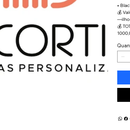
• Bla
💰 Va
—ilho
💰 TO
1000,
Quan