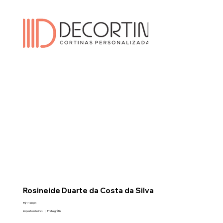
Rosineide Duarte da Costa da Silva
Preço
R$ 1.190,00
Imposto não incl.
|
Frete grátis