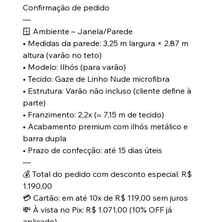
Confirmação de pedido
—
🪟 Ambiente – Janela/Parede
• Medidas da parede: 3,25 m largura × 2,87 m
altura (varão no teto)
• Modelo: Ilhós (para varão)
• Tecido: Gaze de Linho Nude microfibra
• Estrutura: Varão não incluso (cliente define à
parte)
• Franzimento: 2,2x (≈ 7,15 m de tecido)
• Acabamento premium com ilhós metálico e
barra dupla
• Prazo de confecção: até 15 dias úteis
—
💰 Total do pedido com desconto especial: R$
1.190,00
💳 Cartão: em até 10x de R$ 119,00 sem juros
💸 À vista no Pix: R$ 1.071,00 (10% OFF já
aplicado)