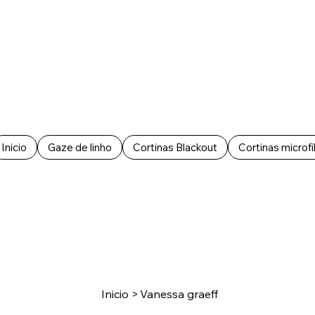
Inicio
Gaze de linho
Cortinas Blackout
Cortinas microfi
Inicio
>
Vanessa graeff