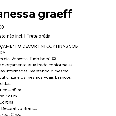
anessa graeff
00
to não incl.
|
Frete grátis
RÇAMENTO DECORTINI CORTINAS SOB
DA
m dia, Vanessa! Tudo bem? 😊
 o orçamento atualizado conforme as
as informadas, mantendo o mesmo
out cinza e os mesmos voais brancos.
didas:
gura: 4,65 m
ra: 2,61 m
 Cortina
l Decorativo Branco
ckout Cinza