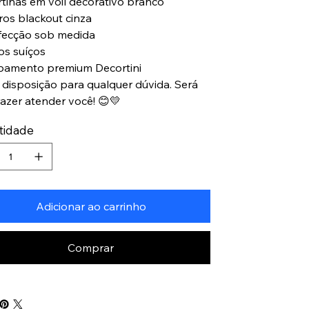
ortinas em voil decorativo branco
rros blackout cinza
fecção sob medida
hos suíços
bamento premium Decortini
à disposição para qualquer dúvida. Será
azer atender você! 😊💛
tidade
Adicionar ao carrinho
Comprar