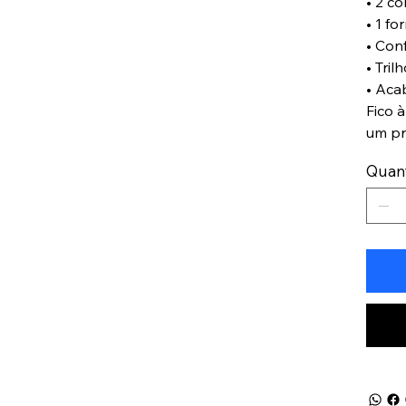
• 2 c
• 1 fo
• Con
• Tril
• Aca
Fico 
um pr
Quan