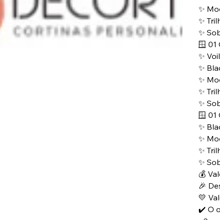
✨ Mo
✨ Tril
✨ So
🪟 01
✨ Voi
✨ Bla
✨ Mo
✨ Tril
✨ So
🪟 01
✨ Bla
✨ Mo
✨ Tril
✨ So
💰 Val
🎉 De
💛 Va
✔️ O 