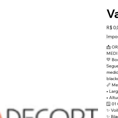
V
Preço
R$ 0,
Impos
📩 O
MEDI
💛 Bo
Segue
medid
black
📏 Me
• Lar
• Altu
🪟 01
✨ Voi
✨ Bla