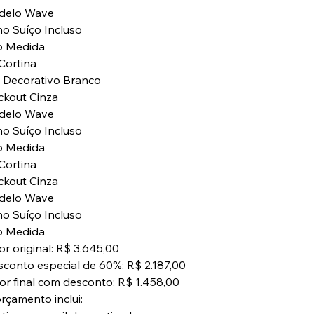
delo Wave
ho Suíço Incluso
b Medida
 Cortina
l Decorativo Branco
ckout Cinza
delo Wave
ho Suíço Incluso
b Medida
 Cortina
ckout Cinza
delo Wave
ho Suíço Incluso
b Medida
or original: R$ 3.645,00
sconto especial de 60%: R$ 2.187,00
lor final com desconto: R$ 1.458,00
orçamento inclui: